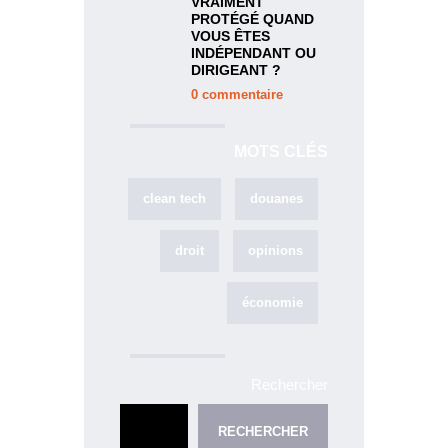
VRAIMENT
PROTÉGÉ QUAND
VOUS ÊTES
INDÉPENDANT OU
DIRIGEANT ?
0
commentaire
MOTS CLÉS
clean tech
douanes
droit
opinions
économie
Rechercher
RECHERCHER