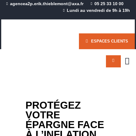
agencea2p.erik.thieblemont@axa.fr
05 25 33 10 00
Lundi au vendredi de 9h à 19h
CABINET THIÉBLEMONT
Assureur de personnes importantes & responsables
ESPACES CLIENTS
ACCUEIL
ACTUALITÉS
QUI SOMMES NOUS ?
SOLUTIONS
INDIVIDUELLES
SOLUTIONS
COLLECTIVES
PROTÉGEZ
CONTACTS
VOTRE
ÉPARGNE FACE
À L’INFLATION