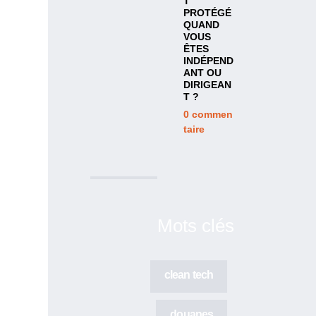
T
PROTÉGÉ
QUAND
VOUS
ÊTES
INDÉPEND
ANT OU
DIRIGEAN
T ?
0
commen
taire
Mots clés
clean tech
douanes