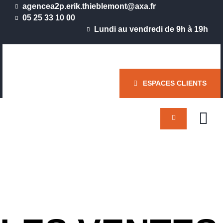
agencea2p.erik.thieblemont@axa.fr
ACCUEIL
05 25 33 10 00
Lundi au vendredi de 9h à 19h
ACTUALIT
CABINET
Assureur de perso
QUI SOM
NOUS ?
ESPACES CLIENTS
SOLUTIO
INDIVIDU
SOLUTIO
COLLECT
CONTACT