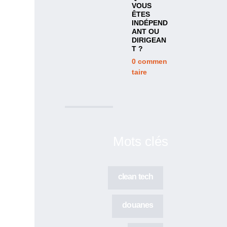
VOUS
ÊTES
INDÉPEND
ANT OU
DIRIGEAN
T ?
0
commen
taire
Mots clés
clean tech
douanes