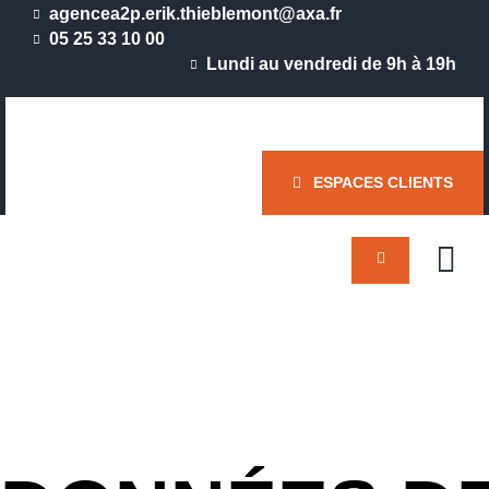
agencea2p.erik.thieblemont@axa.fr
ACCUEIL
05 25 33 10 00
Lundi au vendredi de 9h à 19h
ACTUALIT
CABINET
Assureur de perso
QUI SOM
NOUS ?
ESPACES CLIENTS
SOLUTIO
INDIVIDU
SOLUTIO
COLLECT
CONTACT