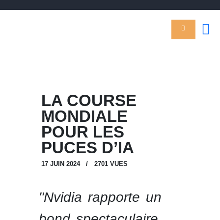
CABINET THIÉBLEMONT
Assureur de personnes importantes & responsables
ACCUEIL
ACTUALITÉS
LA COURSE
QUI SOMMES NOUS ?
MONDIALE
SOLUTIONS
POUR LES
INDIVIDUELLES
PUCES D’IA
SOLUTIONS
COLLECTIVES
17 JUIN 2024
2701
VUES
CONTACTS
"Nvidia rapporte un
bond spectaculaire