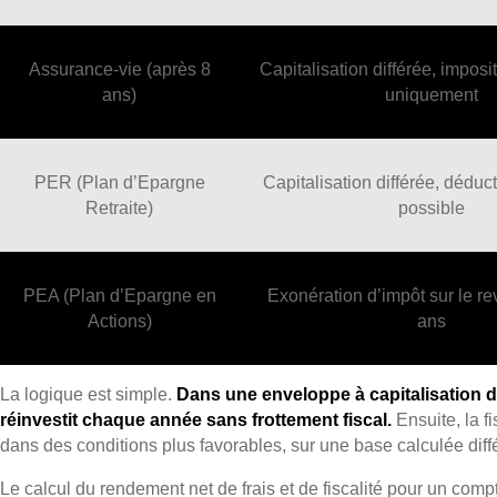
Assurance-vie (après 8
Capitalisation différée, imposit
ans)
uniquement
PER (Plan d’Epargne
Capitalisation différée, déduct
Retraite)
possible
PEA (Plan d’Epargne en
Exonération d’impôt sur le r
Actions)
ans
La logique est simple.
Dans une enveloppe à capitalisation dif
réinvestit chaque année sans frottement fiscal.
Ensuite, la f
dans des conditions plus favorables, sur une base calculée dif
Le calcul du rendement net de frais et de fiscalité pour un compte