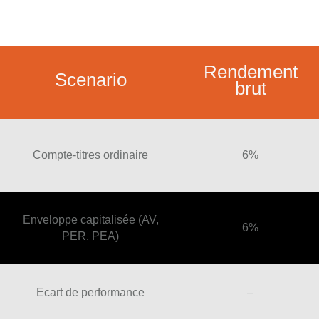
Rendement
Scenario
brut
Compte-titres ordinaire
6%
Enveloppe capitalisée (AV,
6%
PER, PEA)
Ecart de performance
–