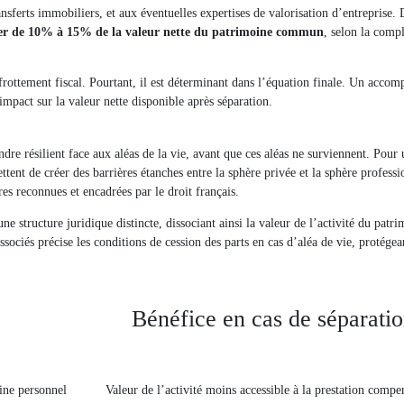
ansferts immobiliers, et aux éventuelles expertises de valorisation d’entreprise. 
orber de 10% à 15% de la valeur nette du patrimoine commun
, selon la compl
frottement fiscal. Pourtant, il est déterminant dans l’équation finale. Un acco
mpact sur la valeur nette disponible après séparation.
dre résilient face aux aléas de la vie, avant que ces aléas ne surviennent. Pour 
ent de créer des barrières étanches entre la sphère privée et la sphère professi
res reconnues et encadrées par le droit français.
ne structure juridique distincte, dissociant ainsi la valeur de l’activité du patr
ociés précise les conditions de cession des parts en cas d’aléa de vie, protégea
Bénéfice en cas de séparati
oine personnel
Valeur de l’activité moins accessible à la prestation compe