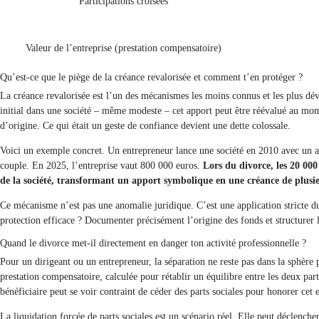
Participations croisées
Valeur de l’entreprise (prestation compensatoire)
Qu’est-ce que le piège de la créance revalorisée et comment t’en protéger ?
La créance revalorisée est l’un des mécanismes les moins connus et les plus dév
initial dans une société – même modeste – cet apport peut être réévalué au momen
d’origine. Ce qui était un geste de confiance devient une dette colossale.
Voici un exemple concret. Un entrepreneur lance une société en 2010 avec un a
couple. En 2025, l’entreprise vaut 800 000 euros.
Lors du divorce, les 20 000
de la société, transformant un apport symbolique en une créance de plusieu
Ce mécanisme n’est pas une anomalie juridique. C’est une application stricte d
protection efficace ? Documenter précisément l’origine des fonds et structurer le
Quand le divorce met-il directement en danger ton activité professionnelle ?
Pour un dirigeant ou un entrepreneur, la séparation ne reste pas dans la sphère p
prestation compensatoire, calculée pour rétablir un équilibre entre les deux parti
bénéficiaire peut se voir contraint de céder des parts sociales pour honorer cet
La liquidation forcée de parts sociales est un scénario réel. Elle peut déclenche