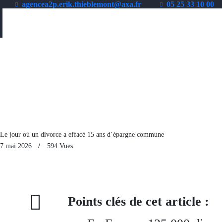
agencea2p.erik.thieblemont@axa.fr
05 25 33 10 00
Le jour où un divorce a effacé 15 ans d’épargne commune
7 mai 2026
594
Vues
Points clés de cet article :