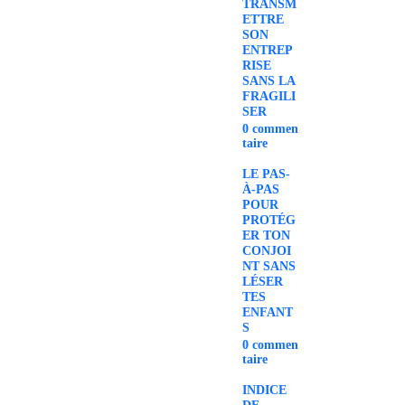
TRANSM
ETTRE
SON
ENTREP
RISE
SANS LA
FRAGILI
SER
0
commen
taire
LE PAS-
À-PAS
POUR
PROTÉG
ER TON
CONJOI
NT SANS
LÉSER
TES
ENFANT
S
0
commen
taire
INDICE