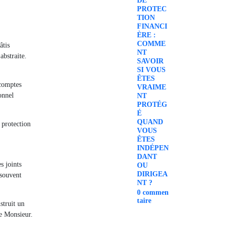
DE
PROTEC
TION
FINANCI
ÈRE :
COMME
âtis
NT
abstraite.
SAVOIR
SI VOUS
ÊTES
 comptes
VRAIME
onnel
NT
PROTÉG
É
QUAND
 protection
VOUS
ÊTES
INDÉPEN
DANT
s joints
OU
DIRIGEA
 souvent
NT ?
0
commen
taire
struit un
de Monsieur.