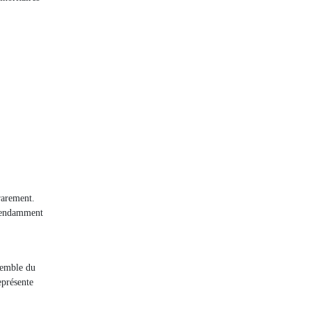
rarement.
épendamment
nsemble du
eprésente