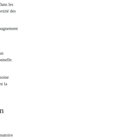
Dans les
exité des
mpagnement
un
onnelle.
imoine
nt la
on
nsatoire