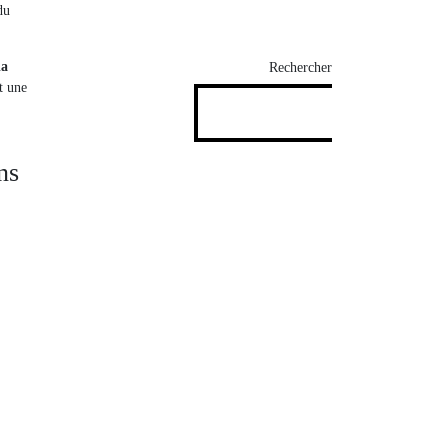
du
la
Rechercher
t une
ns