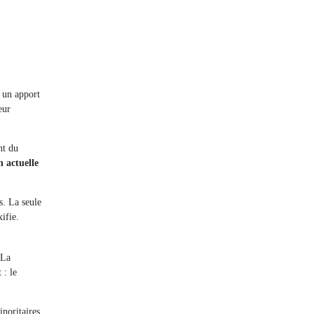
é un apport
eur
nt du
n actuelle
s. La seule
ifie.
 La
 : le
inoritaires