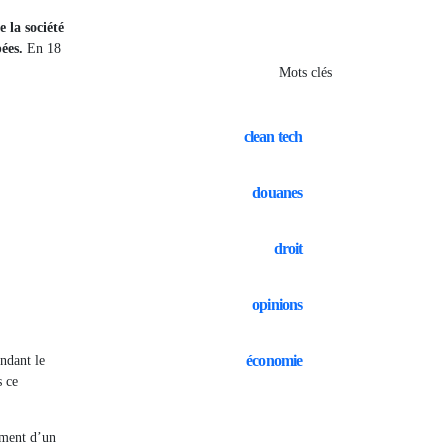
 la société
ées.
En 18
Mots clés
clean tech
douanes
droit
opinions
économie
ndant le
s ce
ement d’un