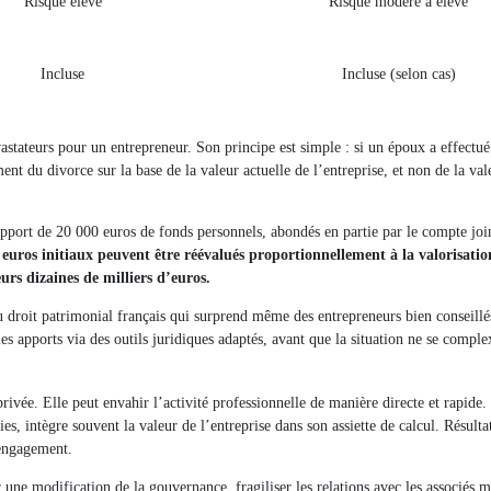
Risque élevé
Risque modéré à élevé
Incluse
Incluse (selon cas)
astateurs pour un entrepreneur. Son principe est simple : si un époux a effectu
t du divorce sur la base de la valeur actuelle de l’entreprise, et non de la val
pport de 20 000 euros de fonds personnels, abondés en partie par le compte joi
 euros initiaux peuvent être réévalués proportionnellement à la valorisatio
rs dizaines de milliers d’euros.
u droit patrimonial français qui surprend même des entrepreneurs bien conseillé
s apports via des outils juridiques adaptés, avant que la situation ne se complex
rivée. Elle peut envahir l’activité professionnelle de manière directe et rapide.
es, intègre souvent la valeur de l’entreprise dans son assiette de calcul. Résultat
 engagement.
r une modification de la gouvernance, fragiliser les relations avec les associés m