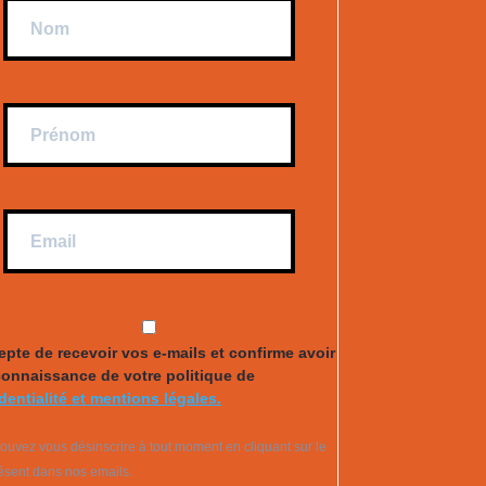
epte de recevoir vos e-mails et confirme avoir
connaissance de votre politique de
dentialité et mentions légales.
ouvez vous désinscrire à tout moment en cliquant sur le
résent dans nos emails.