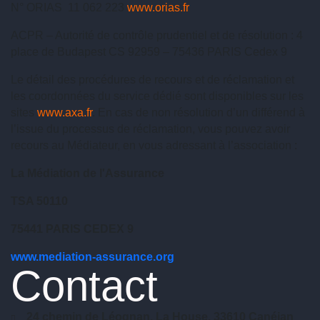
N° ORIAS 11 062 223
www.orias.fr
ACPR – Autorité de contrôle prudentiel et de résolution : 4
place de Budapest CS 92959 – 75436 PARIS Cedex 9
Le détail des procédures de recours et de réclamation et
les coordonnées du service dédié sont disponibles sur les
sites
www.axa.fr
. En cas de non résolution d’un différend à
l’issue du processus de réclamation, vous pouvez avoir
recours au Médiateur, en vous adressant à l’association :
La Médiation de l'Assurance
TSA 50110
75441 PARIS CEDEX 9
www.mediation-assurance.org
Contact
24 chemin de Léognan, La House, 33610 Canéjan