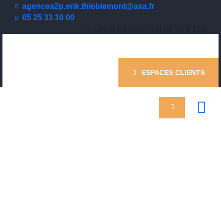
agencea2p.erik.thieblemont@axa.fr
ACCUEIL
05 25 33 10 00
Lundi au vendredi de 9h à 19h
ACTUALITÉ
CABINET T
Assureur de personnes 
QUI SOMME
ESPACES CLIENTS
NOUS ?
SOLUTION
INDIVIDUEL
SOLUTIONS
COLLECTIV
CONTACTS