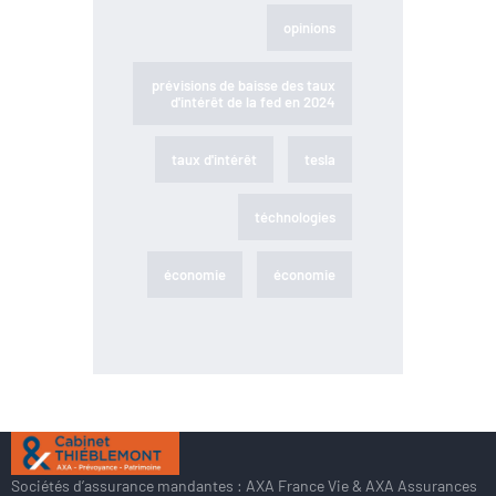
opinions
prévisions de baisse des taux
d'intérêt de la fed en 2024
taux d'intérêt
tesla
téchnologies
économie
économie
Sociétés d’assurance mandantes : AXA France Vie & AXA Assurances