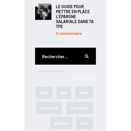
LE GUIDE POUR
METTRE EN PLACE
L’ÉPARGNE
SALARIALE DANS TA
TPE
0
commentaire
MOTS CLÉS
2024
bec
chine
clean tech
croissance
douanes
droit