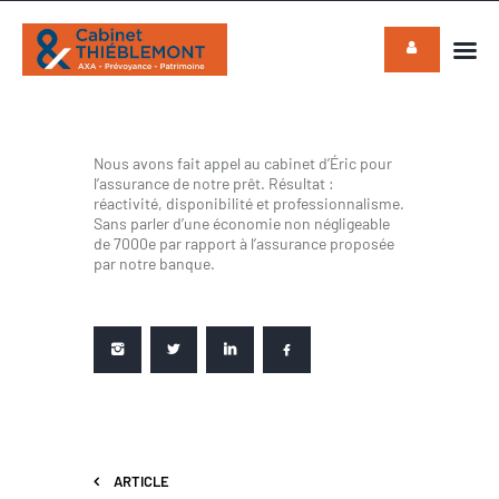
CABINET THIÉBLEMONT
Assureur de personnes importantes & responsables
Nous avons fait appel au cabinet d’Éric pour
ACCUEIL
l’assurance de notre prêt. Résultat :
ACTUALITÉS
réactivité, disponibilité et professionnalisme.
Sans parler d’une économie non négligeable
QUI SOMMES NOUS ?
de 7000e par rapport à l’assurance proposée
par notre banque.
SOLUTIONS
INDIVIDUELLES
SOLUTIONS COLLECTIVES
CONTACTS
ARTICLE