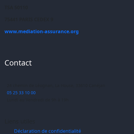
TSA 50110
75441 PARIS CEDEX 9
www.mediation-assurance.org
Contact
24 chemin de Léognan, La House, 33610 Canéjan
05 25 33 10 00
Lundi au Vendredi de 9h à 19h
Liens utiles
Déclaration de confidentialité